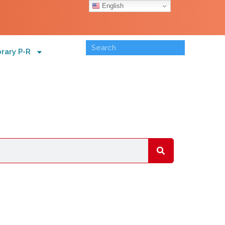
English
brary P-R