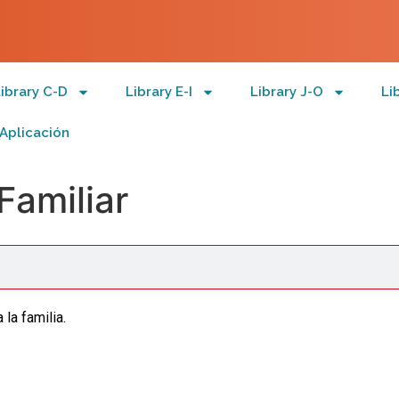
ibrary C-D
Library E-I
Library J-O
Li
Aplicación
Familiar
 la familia.